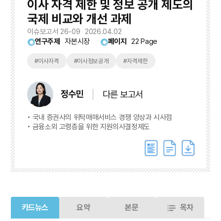
이사 자격 제한 및 정보 공개 제도의
국제 비교와 개선 과제
이슈보고서 26-09
2026.04.02
연구주제
자본시장
페이지
22 Page
#이사자격
#이사정보공개
#자격제한
정수민
다른 보고서
국내 증권사의 위탁매매서비스 경쟁 양상과 시사점
금융소외 고령층을 위한 지원의사결정제도
카드뉴스
요약
본문
목차