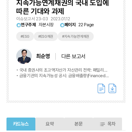
지속가능연계채권의 국내 도입에
따른 기대와 과제
이슈보고서 23-03
2023.01.12
연구주제
자본시장
페이지
22 Page
#ESG
#ESG채권
#지속가능연계채권
최순영
다른 보고서
국내 증권사의 초고액자산가 자산관리 전략: 패밀리
오피스 서비스(Family Office Service)
금융기관의 지속가능성 공시: 금융배출량(Financed
Emissions)
카드뉴스
요약
본문
목차