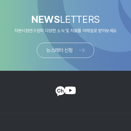
배경으로 지속가능성 정보 중 기업가치와 연관성이 있다고
판단되는 중요한 정보의 공개가 주가 정보성과 관련이 있는지
NEWS
LETTERS
국내 상장사를 대상으로 살펴보았다. 현재 논의되고 있는
국제회계기준(IFRS) 재단의 지속가능성 공시기준은 투자자
자본시장연구원의 다양한 소식 및 자료를
이메일로 받아보세요
관점에서 정보의 중요성 측면을 강조하고 있다. 산업 특성에
따라 지속가능성 관련 정보의 중요도가 다르기 때문에
지속가능회계기준위원회(SASB)가 마련한 산업별 중요성 공시
뉴스레터 신청
체계를 바탕으로 하고 있다. IFRS 지속가능성 공시기준은 기업
스스로가 자신이 속한 산업의 지속가능성 지표 중 중요하다고
판단되는 지표를 공시하도록 하고 있다. 따라서 이를 기준으로
공개된 정보는 기업 고유 속성을 반영하는 중요한 정보이기
때문에 시장에서 형성되는 해당 기업의 주가 정보성을 높일 수
있다. 보고서에서는 이를 검증하기 위해 블룸버그가 제공하고
있는 개별 기업의 ESG 정보공개 데이터 중에서 SASB가
식별하는 중요성을 바탕으로 중요한 정보량을 산정하였다.
개별 기업의 주가 정보성은 시장과 섹터의 영향력을 제외한
기업 고유의 정보가 반영된 주가 변동분으로 정의하였다. 이를
종속변수로 하여 산정된 중요한 정보량의 설명력을
검증하였다. 주가 정보성을 설명하는 기존 문헌을 참조하여,