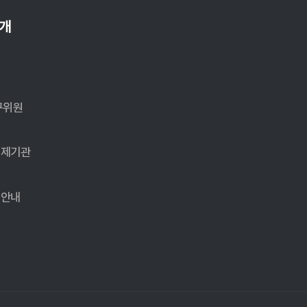
소개
전
개
구위원
국제기관
입안내