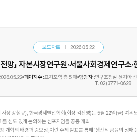
보도자료
2026.05.22
와 전망」 자본시장연구원‧서울사회경제연구소
2026.05.22
페이지수 :
표지포함 총 5 매
담당자 :
연구조정실 윤지아 
T. 02)3771-0628
 강철규), 한국경제발전학회(회장 김진영)는 5월 22일(금) 여의
미를 심도 있게 논의하는 심포지엄을 공동 개최
개혁의 배경과 중요성」이란 주제 발표를 통해 ‘생산적 금융의 성패’는