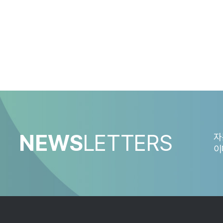
NEWS
LETTERS
자
이