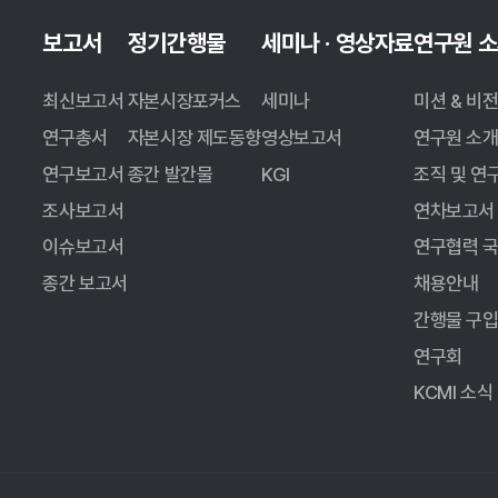
보고서
정기간행물
세미나 · 영상자료
연구원 
최신보고서
자본시장포커스
세미나
미션 & 비
연구총서
자본시장 제도동향
영상보고서
연구원 소
연구보고서
종간 발간물
KGI
조직 및 연
조사보고서
연차보고서
이슈보고서
연구협력 
종간 보고서
채용안내
간행물 구
연구회
KCMI 소식