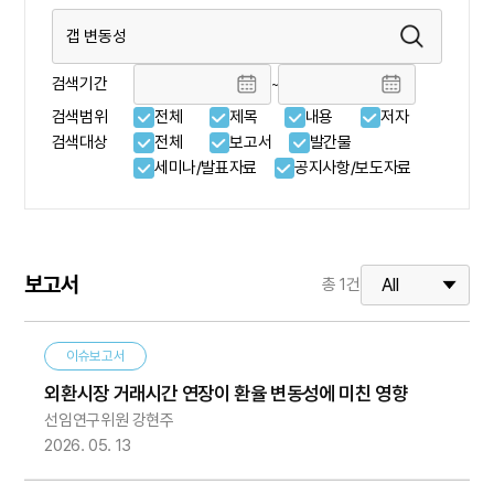
검색기간
~
검색범위
전체
제목
내용
저자
검색대상
전체
보고서
발간물
세미나/발표자료
공지사항/보도자료
보고서
총
1
건
이슈보고서
외환시장 거래시간 연장이 환율 변동성에 미친 영향
선임연구위원 강현주
2026. 05. 13