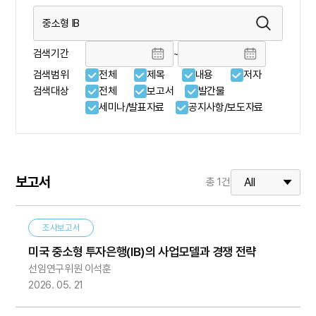
검색기간
~
검색범위
전체
제목
내용
저자
검색대상
전체
보고서
발간물
세미나/발표자료
공지사항/보도자료
보고서
총
1
건
조사보고서
미국 중소형 투자은행(IB)의 사업모델과 경쟁 전략
선임연구위원 이석훈
2026. 05. 21