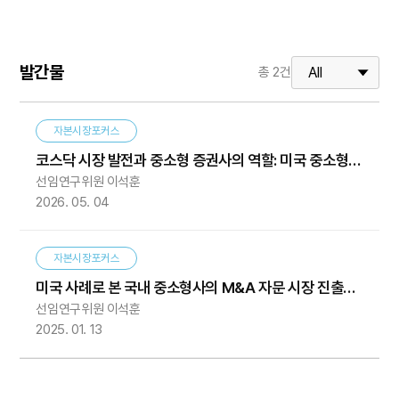
발간물
총
2
건
자본시장포커스
코스닥 시장 발전과 중소형 증권사의 역할: 미국 중소형
선임연구위원 이석훈
IB 사례의 시사점
2026. 05. 04
자본시장포커스
미국 사례로 본 국내 중소형사의 M&A 자문 시장 진출
선임연구위원 이석훈
전략
2025. 01. 13