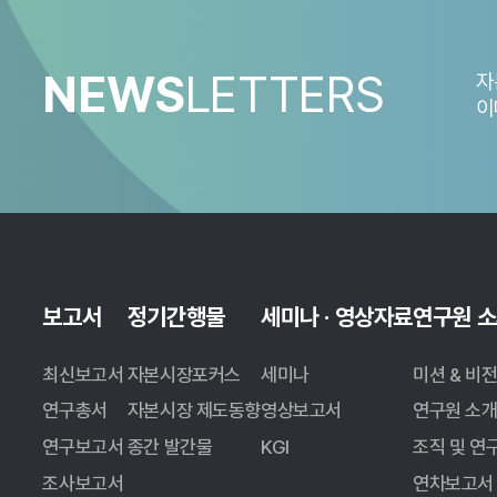
투자은행(IB) 부문은 전년 대비 경기가 회복되고, 국내외 
상승 및 경기둔화 우려로 기업 밸류에이션(Valuation)이 
리스크가 확대되고 금리상승에 따른 인수금융 비용 증가 등의
NEWS
LETTERS
자
성사될 가능성이 크고, 미국 연방준비은행의 기준금리 인하로
이
거래규모와 건수 모두 증가할 것으로 예상한다.
보고서
정기간행물
세미나 · 영상자료
연구원 
최신보고서
자본시장포커스
세미나
미션 & 비
연구총서
자본시장 제도동향
영상보고서
연구원 소
연구보고서
종간 발간물
KGI
조직 및 연
자산관리 부문은 비대면 자산관리 서비스가 보편화되고, 퇴직
조사보고서
연차보고서
판매가 늘었으며, 저보수 및 글로벌 분산효과 우수성에 기초