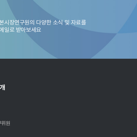
고금리 기조가 일부 완화될 것으로 예상함에 따라 IPO와 M&A 사업 중
하락하고 대형 딜(Deal)이 부진함에 따라 IPO 규모가 크게 감소했다(<그
 영향으로 거래규모가 다소 감소했다. 2024년에는 경기회복 기대로 2
본시장연구원의 다양한 소식 및 자료를
 기업 밸류에이션이 회복될 것으로 예상한다. 특히 M&A 시장은 인공지
메일로 받아보세요
소개
전
개
구위원
연금 규모 증가에 힘입어 꾸준한 실적 개선을 기대할 수 있다. 2023
한 ETF 판매가 큰 폭으로 증가했다. 반면 2023년에 공모펀드 판매