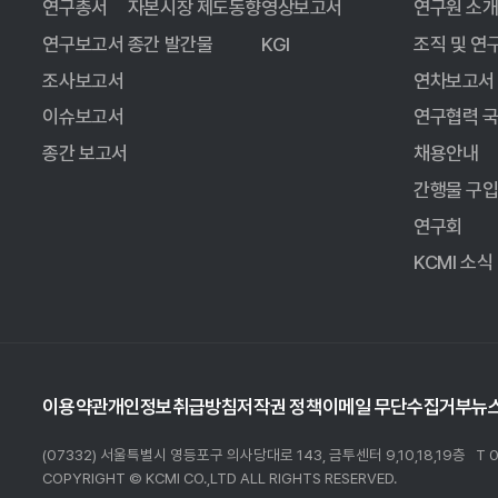
연구총서
자본시장 제도동향
영상보고서
연구원 소
연구보고서
종간 발간물
KGI
조직 및 연
한편, 신용ㆍ담보평가의 경우 고영향 AI 사례에 ‘대출 심사
조사보고서
연차보고서
경우, 제34조에 따른 책무를 부여받게 되면 서비스 제공 
이슈보고서
연구협력 
(AML/FDS)의 경우는 대출 심사와는 다르지만 자동화된
종간 보고서
채용안내
마지막으로 내부 업무 자동화에 활용되는 AI의 경우 고객에
간행물 구
절차에 따른 결정이 고객의 권리, 거래 조건 등에 실질적인
연구회
KCMI 소식
금융투자업의 대응 전략
AI 기본법 및 시행령은 안전한 AI 활용을 우선적인 경영 
이용약관
개인정보취급방침
저작권 정책
이메일 무단수집거부
뉴
문서 보관 등을 요구하고 있어, 고객과 접점이 많은 금융 
여부를 분류한 뒤, 서비스 진입 단계에서 고지ㆍ표시를 사
(07332) 서울특별시 영등포구 의사당대로 143, 금투센터 9,10,18,19층
T 
COPYRIGHT © KCMI CO.,LTD ALL RIGHTS RESERVED.