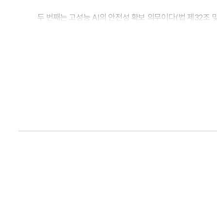
두 번째는 고성능 AI의 안전성 확보 의무이다(법 제32조 및 
위험의 식별ㆍ평가 및 완화”를 요구하고 있다. 금융투자업
파운데이션 모형을 구축하거나 미세조정(fine-tuning)
수동적인 보안 점검으로 제한하지 않고 위험 모니터링 및 
6)
세 번째로 고영향 AI
관련 의무는 여러 조항(법 제33~3
분쟁 시 주의의무 입증을 통한 방어 수단이 된다. 제34조(
권고형이나, 감독 대응 관점에서 실무에 AI 기반 서비스를
명시되어 있다는 점에서 증권사 신용공여(를 위한 담보ㆍ신용
금융투자업 주요 업무별 적용 가능성
금융감독원에 따르면 국내에서도 118개 금융사가 653개 A
8)
도입하여 업무 효율성과 비용 절감을 추구하고 있다.