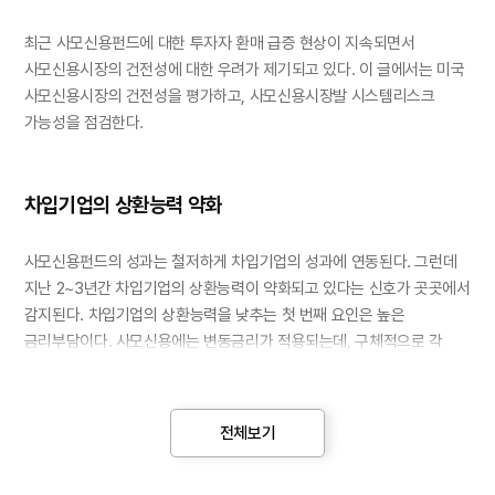
최근 사모신용펀드에 대한 투자자 환매 급증 현상이 지속되면서
사모신용시장의 건전성에 대한 우려가 제기되고 있다. 이 글에서는 미국
사모신용시장의 건전성을 평가하고, 사모신용시장발 시스템리스크
가능성을 점검한다.
차입기업의 상환능력 약화
사모신용펀드의 성과는 철저하게 차입기업의 성과에 연동된다. 그런데
지난 2~3년간 차입기업의 상환능력이 약화되고 있다는 신호가 곳곳에서
감지된다. 차입기업의 상환능력을 낮추는 첫 번째 요인은 높은
금리부담이다. 사모신용에는 변동금리가 적용되는데, 구체적으로 각
시점의 SOFR (Secured Overnight Financing Rate)
에다 5~7%의
2)
신용스프레드가 가산된다. 사모신용이 급증한 시점은 팬데믹 직후의
제로금리 시기로 당시 차입기업이 부담하는 금리는 평균 6%수준에
전체보기
불과했다. 그러나 이후 기준금리가 인상되면서 2023~2024년 SOFR는
5%를 넘어섰다. 기준금리 상승 국면에서는 스프레드 또한 확대되는