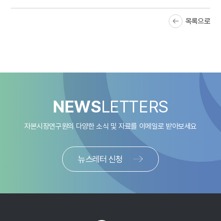
경향이 있다. 실제로 2020~2021년 550bp 수준이었던 스프레드는
2022~2023년 650bp로 100bp만큼 확대되었다.
그 결과
3)
목록으로
차입기업들은 제로금리 시기의 2배에 달하는 약12% 수준의 금리를
부담하고 있는 것으로 보인다.
금리 상승으로 이자부담이 늘어나는 가운데 차입기업의 수익성 또한
악화되고 있다. 사모신용시장에서 차입하는 기업의 업종분포를
살펴보면, 정보기술(IT) 분야가 41%로 가장 높은 비중을 차지한다.
그리고 이 분야에 속한 차입자의 대부분은 소프트웨어 기업, 소위
NEWS
LETTERS
SaaS(Software as a Service) 기업이다.
그런데 인공지능(AI)의
4)
급격한 발전으로 진입장벽이 낮아지고 제품개발 주기가 단축되면서,
자본시장연구원의 다양한 소식 및 자료를
이메일로 받아보세요
이들 기업의 수익성이 크게 악화되고 있다. 최근 SaaS로 분류되는 기업
중 약50%가 마이너스(-) 현금흐름(EBITDA)을 기록 중이라는 사실이
이를 뒷받침한다.
5)
뉴스레터 신청
이처럼 수익성이 악화되는 가운데 차입금리까지 2배 가까이 상승함에
따라, 차입자의 상당수는 이자를 낼 수 없는 상황에 처했을 가능성이
크다. 실제로 이미 2023년 기준으로 사모신용 차입자의 약1/3은
영업이익으로 이자도 내지 못하고 있다.
최근의 악화된 시장환경을
6)