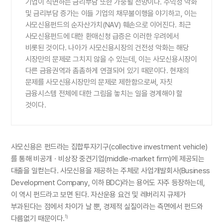
기업이 직면하는 금리부담 또한 가중될 전망이다. 수익성 악화
및 금리부담 증가는 이들 기업의 채무불이행을 야기하고, 이는
사모신용펀드의 순자산가치(NAV) 훼손으로 이어진다. 최근
사모신용펀드에 대한 환매신청 급증은 이러한 우려에서
비롯된 것이다. 나아가 사모신용시장의 건전성 악화는 해당
시장만의 문제로 그치지 않을 수 있는데, 이는 사모신용시장이
다른 금융권역과 촘촘하게 연결되어 있기 때문이다. 현재의
문제를 사모신용시장만의 문제로 제한함으로써, 자칫
금융시스템 전체에 대한 그림을 놓치는 일을 경계해야 할
것이다.
사모신용은 펀드라는 집합투자기구(collective investment vehicle)
를 통해 비공개ㆍ비상장 중견기업(middle-market firm)에 제공되는
대출을 일컫는다. 사모신용을 제공하는 주체로 사업개발회사(Business
Development Company, 이하 BDC)라는 용어도 자주 등장하는데,
이 역시 펀드라고 보면 된다. 자산운용 요건 및 레버리지 규제가
부과된다는 점에서 차이가 날 뿐, 경제적 실질이라는 측면에서 펀드와
다름없기 때문이다.
1)