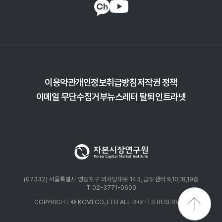
고려하면 이자보상비율이 1에 미치지 못하는 기업의 비중은 더욱
늘어났을 개연성이 크다.
PIK(Payment-In-Kind) 비중 변화 또한 차입기업의 상황이 녹록치
않음을 시사한다. PIK란 대출이자를 현금으로 지불하지 않고,
펀드로부터 추가 대출을 받아 이자를 지급하는 것을 말한다. 이 경우
펀드에는 일체의 현금유입이 발생하지 않으며, 대신 이자가 대출원금에
이용약관
개인정보취급방침
저작권 정책
더해진다.
이메일 무단수집거부
뉴스레터 탈퇴
인트라넷
(07332) 서울특별시 영등포구 의사당대로 143, 금투센터 9,10,18,19층
T 02-3771-0600
COPYRIGHT © KCMI CO.,LTD ALL RIGHTS RESERVED.