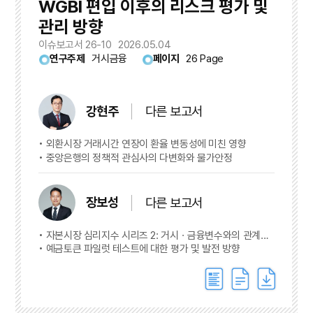
WGBI 편입 이후의 리스크 평가 및
관리 방향
이슈보고서 26-10
2026.05.04
연구주제
거시금융
페이지
26 Page
강현주
다른 보고서
외환시장 거래시간 연장이 환율 변동성에 미친 영향
중앙은행의 정책적 관심사의 다변화와 물가안정
장보성
다른 보고서
자본시장 심리지수 시리즈 2: 거시ㆍ금융변수와의 관계와
유용성
예금토큰 파일럿 테스트에 대한 평가 및 발전 방향