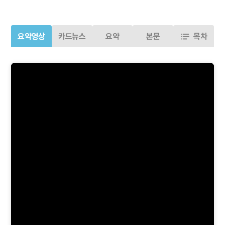
요약영상
카드뉴스
요약
본문
목차