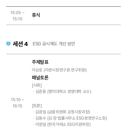
15:05 ~
휴식
15:10
세션 4
ESG 공시제도 개선 방안
주제발표
이상호 (자본시장연구원 연구위원)
패널토론
[사회]
ㆍ심준용 (명지대학교 경영대학 교수)
15:10 ~
[토론]
16:15
ㆍ김광일 (금융위원회 공정시장과장)
ㆍ김동수 (김·장 법률사무소 ESG경영연구소장)
ㆍ이원일 (한국거래소 ESG지원부장)