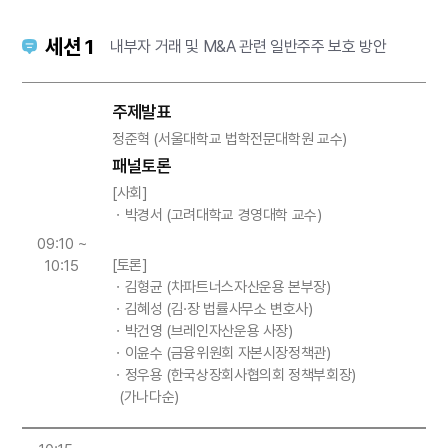
세션 1
내부자 거래 및 M&A 관련 일반주주 보호 방안
주제발표
정준혁 (서울대학교 법학전문대학원 교수)
패널토론
[사회]
ㆍ박경서 (고려대학교 경영대학 교수)
09:10 ~
[토론]
10:15
ㆍ김형균 (차파트너스자산운용 본부장)
ㆍ김혜성 (김·장 법률사무소 변호사)
ㆍ박건영 (브레인자산운용 사장)
ㆍ이윤수 (금융위원회 자본시장정책관)
ㆍ정우용 (한국상장회사협의회 정책부회장)
(가나다순)