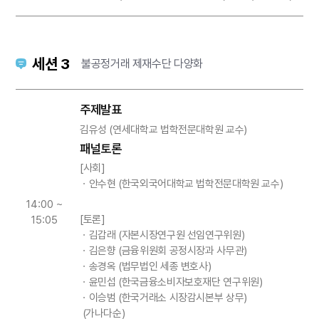
세션 3
불공정거래 제재수단 다양화
주제발표
김유성 (연세대학교 법학전문대학원 교수)
패널토론
[사회]
ㆍ안수현 (한국외국어대학교 법학전문대학원 교수)
14:00 ~
[토론]
15:05
ㆍ김갑래 (자본시장연구원 선임연구위원)
ㆍ김은향 (금융위원회 공정시장과 사무관)
ㆍ송경옥 (법무법인 세종 변호사)
ㆍ윤민섭 (한국금융소비자보호재단 연구위원)
ㆍ이승범 (한국거래소 시장감시본부 상무)
(가나다순)