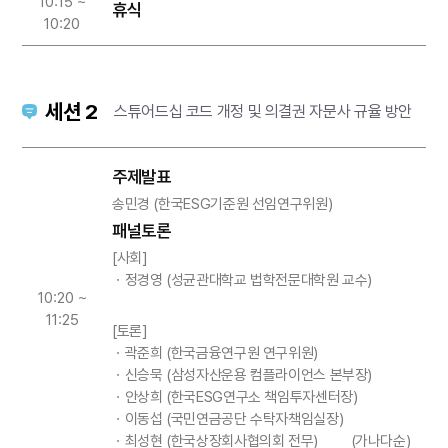
10:15 ~
휴식
10:20
세션 2
스튜어드십 코드 개정 및 의결권 자문사 규율 방안
주제발표
송민경 (한국ESG기준원 선임연구위원)
패널토론
[사회]
ㆍ정경영 (성균관대학교 법학전문대학원 교수)
10:20 ~
11:25
[토론]
ㆍ곽준희 (한국금융연구원 연구위원)
ㆍ신승묵 (삼성자산운용 컴플라이언스 본부장)
ㆍ안상희 (한국ESG연구소 책임투자센터장)
ㆍ이동섭 (국민연금공단 수탁자책임실장)
ㆍ최성현 (한국상장회사협의회 전무) (가나다순)