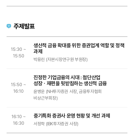
주제발표
생산적 금융 확대를 위한 증권업계 역할 및 정책
15:30 ~
과제
15:50
박용린 (자본시장연구원 부원장)
진정한 기업금융의 시대 : 첨단산업
성장ㆍ재편을 뒷받침하는 생산적 금융
15:50 ~
16:10
윤병운 (NH투자증권 사장, 금융투자협회
비상근부회장)
중기특화 증권사 운영 현황 및 개선 과제
16:10 ~
16:30
서정학 (IBK투자증권 사장)