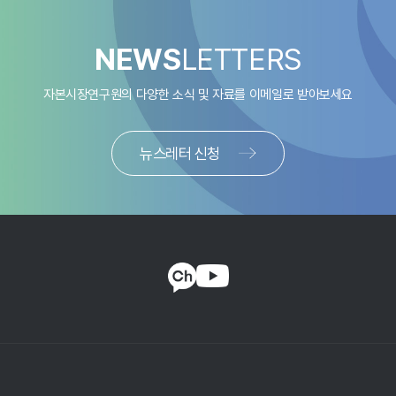
ESG채권에 대한 명확한 근거와 절차가 존재하지 않아 혼란이 발생할
우려가 제기됨에 따라 환경부, 금융위원회, 한국환경산업기술원,
한국거래소가 공동으로 2020년 12월 녹색채권 가이드라인을
NEWS
LETTERS
발표하였다. 동 가이드라인은 6가지 환경목표(기후변화 완화, 기후변화
적응, 천연자원 보전, 생물다양성 보전, 오염방지·관리, 순환자원으로의
자본시장연구원의 다양한 소식 및 자료를
이메일로 받아보세요
전환)에 부합하는 프로젝트에 사용되는 녹색채권원칙의 4가지 핵심요소
(자금의 사용, 프로젝트 평가와 선정과정, 조달자금 관리, 사후보고)
의무사항을 충족하는 채권을 녹색채권으로 정의하고 있다. 녹색채권
뉴스레터 신청
발행과 관련하여 사전적으로 관리체계가 녹색채권 원칙에 부합하는지를
외부기관이 검토할 것을 권고하고 있다. 또한 발행 이후 자금관리 방법,
조달자금 사용처, 환경개선 효과 등에 대하여 발행자가 보고서를
작성하고 외부 검토를 받도록 하고 있다. 이러한 가이드라인의 도입은
녹색채권의 개념, 녹색 프로젝트에 대한 구체적인 예시와 기준을
제공하고, 발행 기준을 제시함으로써 그린워싱(greenwahing)
의
4)
가능성을 줄이고, 녹색채권시장의 활성화에 기여할 것이다.
국내 ESG채권의 발행 추이