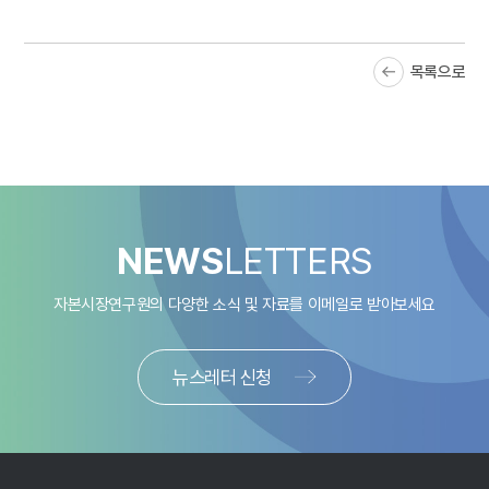
전자적으로 저장되며 이용자간 자금이체 기능을 통해 지급결제가
이루어지는 화폐를 말한다. 이는 민간에서 발행하는 가상화폐와
구별되는 법정통화(legal tender)로서 실물화폐와 동일한 교환비율이
목록으로
적용되어 가치변동의 위험이 없고 중앙은행이 발행하므로 화폐의
공신력이 담보된다.
중앙은행이 발행하는 디지털화폐는 은행 등 예금취급 금융기관에
대해서만 발행하는 ‘도매 디지털화폐’와 개인 등 민간 경제주체들에게도
발행하는 ‘소매 디지털화폐’로 나눌 수 있다. 전자의 경우 개인은
중앙은행으로부터 디지털화폐를 공급받은 은행을 통해 간접적으로
NEWS
LETTERS
디지털화폐를 획득하게 된다. 개인이 중앙은행 디지털화폐를 보유하는
경우 화폐발행액에는 기존의 구성 요소인 민간보유 실물화폐와 은행의
자본시장연구원의 다양한 소식 및 자료를
이메일로 받아보세요
시재금과 더불어 디지털화폐 발행액도 포함하게 된다. 이는 은행이
중앙은행에 전자적으로 예치 또는 계리하는 지급준비금과 마찬가지로
뉴스레터 신청
개인 등 민간경제주체들도 전자적 형태의 디지털화폐를 실물화폐와 함께
보유하고 이를 지불수단으로 사용할 수 있게 됨을 의미한다.
아직까지 중앙은행 디지털화폐를 구현하기 위한 실질적인 방안이
구체화된 상황은 아니나 다양한 기술적인 대안들이 제시되고 있다.