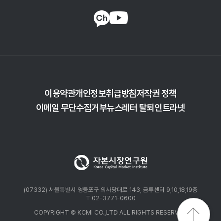
지급결제의 중앙집중 혹은 분산 형태에 따라 지급결제 관련 정보의
보관과 관리를 중앙은행 또는 위임받은 은행이 운영하는 단일원장방식
(계정형)과 블록체인기반에 의거하여 거래정보가 다수에 의해 분산되어
관리되는 분산원장방식(Distributed Ledger Technology, 일명
토큰형)으로 나눌 수 있다. 분산원장방식의 경우 중앙은행을 포함한
다수의 보유자가 전자지갑을 활용하여 잔액을 보관하고 거래할 수 있어
익명성을 기반으로 한 실물화폐와 유사한 특성을 갖는다.
분산원장방식은 다시 허가형과 비허가형으로 나눌 수 있는데 거래취소
이용약관
개인정보취급방침
저작권 정책
등에 따른 지급결제의 안정성 확보를 위해 허가형이 바람직한 것으로
이메일 무단수집거부
뉴스레터 탈퇴
인트라넷
인식되고 있다.
주요 선진국의 경우 아직까지 디지털화폐의 발행을 공식화한 나라는
없으나 다양한 형태의 실험과 연구를 진행하고 있다. 스웨덴의 경우
경제내 현금 이용 비중이 하락함에 따라 중앙은행 디지털화폐(e-krona)
의 발행 여부를 금년중 여론수렴을 거쳐 결정할 계획인 것으로 알려지고
있으나 미국, 일본, 영국 등 대부분의 선진국은 아직까지 발행계획이
(07332) 서울특별시 영등포구 의사당대로 143, 금투센터 9,10,18,19층
없는 것으로 전해지고 있다. 다만, 캐나다와 싱가포르는 도매 디지털화폐
T 02-3771-0600
발행을 거액지급결제시스템의 효율성 제고로 연계하기 위한 방안을
COPYRIGHT © KCMI CO.,LTD ALL RIGHTS RESERVED.