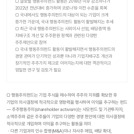
□ 글로벌 행동주의펀드 활동은 2018년 이후 감소하다가
2022년 전년대비 증가하며 코로나19 이전 수준을 회복
□ 국내에서도 행동주의펀드의 대상이 되는 기업이 크게
증가한 가운데, 국내 행동주의펀드 활동이 활발해지는 추세
□ 최근 국내 행동주의펀드는 사외이사 선임, 배당증액 등
지배구조 개선 및 주주환원 정책과 관련된 다양한
주주제안으로 참여
□ 국내 행동주의펀드 활동이 활발해지면서 행동주의펀드의
경영 관여가 단기적인 성과뿐 아니라 기업지배구조 개선과
장기적인 주주가치 제고로 이어지는지에 대한 객관적이고
엄밀한 연구 및 검토가 필요
□ 행동주의펀드는 기업 주식을 매수하여 주주의 지위를 확보한 후
기업의 의사결정에 적극적으로 영항력을 행사하여 이익을 추구하는 펀드
— 주주행동주의(shareholder activism)는 사모펀드 및 기관투자자,
소액주주와 같은 주주들이 기업의 다양한 경영 현안에 대한 의사결정에
적극적으로 개입하며 이익을 추구하는 활동을 의미
・다른 기업과의 인수 합병(M&A)이나 자사주 매입, 배당 확대,