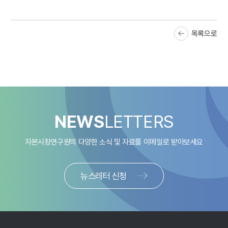
— 미국 투자은행 라자드(Lazard)에 의하면 글로벌 행동주의 캠페인은
2018년 이후 감소추세를 보이며 2021년에는 173건까지 감소했으나
목록으로
2022년 전년대비 36% 증가
2)
・2020~2021년은 코로나19의 여파로 실적이 악화됨에 따라 여러
기업들이 비상 운영체제에 들어가면서 행동주의펀드 활동이 둔화
3)
・하지만 이러한 코로나19의 대유행으로 둔화되었던 행동주의펀드
활동은 각국의 긴축정책으로 글로벌 증시가 악화되면서 다양한
기업경영상의 문제가 나타났고 이러한 점이 행동주의펀드에게는 기회가
됨
NEWS
LETTERS
・2022년 글로벌 행동주의펀드가 진행한 캠페인은 235건으로 2018년
249건 이후 최고치를 기록
자본시장연구원의 다양한 소식 및 자료를
이메일로 받아보세요
— 글로벌 행동주의펀드 활동 목적으로는 M&A와 이사선임이 70%
이상의 비중을 차지
・행동주의펀드의 캠페인은 M&A 목적이 가장 큰 43%의 비중을
뉴스레터 신청
차지했고 이사선임이 30%인데 이어 자본배분, 전략/운영, 지배구조
순으로 진행
— 2022년 행동주의펀드 캠페인은 미국에서 가장 많이 진행되었으며,
아시아 지역에서는 일본에서 가장 활발