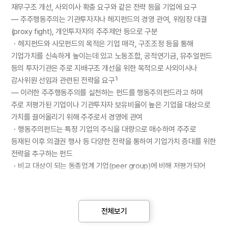
재무구조 개선, 사외이사 확충 요구와 같은 전략 등을 기업에 요구
— 주주행동주의는 기관투자자나 헤지펀드의 경영 관여, 위임장 대결
(proxy fight), 개인투자자의 주주제안 등으로 구분
・헤지펀드와 사모펀드의 목적은 기업 매각, 구조조정 등을 통해
기업가치를 신속하게 높이는데 있고 노동조합, 공적연기금, 뮤추얼펀드
등의 투자기관은 주로 지배구조 개선을 위한 목적으로 사외이사나
감사위원 선임과 관련된 전략을 요구
1)
— 이러한 주주행동주의를 실천하는 펀드를 행동주의펀드라고 하며
주로 저평가된 기업이나 기관투자자 보유비율이 높은 기업을 대상으로
가치를 끌어올리기 위해 주주로서 경영에 관여
・행동주의펀드는 특정 기업의 주식을 대량으로 매수하여 주주로
등재된 이후 의결권 행사 등 다양한 전략을 통하여 기업가치 증대를 위한
전략을 추구하는 펀드
・비교 대상이 되는 동종업계 기업(peer group)에 비해 저평가되어
있고 해당 기업의 문제점을 해결하면 기업가치 증대가 예상되는 경우
행동주의 대상 기업이 될 수 있음
전체보기
□ 글로벌 행동주의펀드 활동은 2018년 이후 감소하다가 2022년
전년대비 증가하며 코로나19 이전 수준을 회복