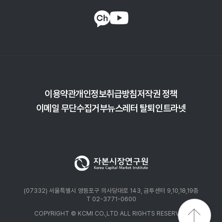
・지역별로는 미국에서 135건으로 전년대비 41% 증가했고
유럽지역에서는 20% 증가하며 60건을 기록하였으며 아시아태평양
지역은 40건을 기록
・특히 미국에서 시행된 2022년 9월 ‘Universal Proxy Card Rule
은
4)
이사선임에 대한 선택의 폭이 확대되는 방향으로 의결권 행사 방식이
변화하면서 주주행동주의 활동 증가를 견인
・일본의 경우 2000년 적대적 공개매수로 인한 주주행동주의가 나타난
이후 기업지배구조 코드, 스튜어드십코드 개정을 거치며 행동주의펀드
이용약관
개인정보취급방침
저작권 정책
활동이 활발해지면서 행동주의펀드의 투자 선호 지역으로 인식
5)
이메일 무단수집거부
뉴스레터 탈퇴
인트라넷
(07332) 서울특별시 영등포구 의사당대로 143, 금투센터 9,10,18,19층
T 02-3771-0600
COPYRIGHT © KCMI CO.,LTD ALL RIGHTS RESERVED.