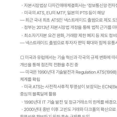
・자본시장법상 다자간매매체결회사는 ‘정보통신망‧전자정보처
・미국의 ATS, EU의 MTF, 일본의 PTS 등이 해당
— 최근 국내 최초 ATS인 넥스트레이드 출범으로 제도 
・정부는 2013년 자본시장법 개정을 통해 법적 근거를 마
・최소자기자본 요건 완화, 거래량 제한 폐지 등 제도 정
— 넥스트레이드 출범으로 투자자 편익 확대와 함께 유통시
□ 미국과 유럽에서는 기술 혁신과 각국의 규제 변화에 따
개선을 통해 점진적 전환을 추진 중
— 미국은 1990년대 기술발전과 Regulation ATS(199
체계를 확립
・미국 ATS는 사전적‧사후적 투명성이 보장되는 ECN(Elec
중심의 블록딜에 활용
・1990년대 IT 기술 발전 및 정규거래소의 한계를 배경으로 A
・2000년대 중반 이후 고빈도 거래와 다크풀의 확산으로 ATS
투명성을 확보하기 위한 후속 규제를 도입