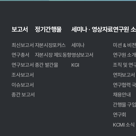
— EU는 2022년 RM 128개와 152개의 MTF, 30개
・EU에는 2022년 현재 RM 128개가 운영 중이며 대체 
보고서
정기간행물
세미나 · 영상자료
연구원 
・EU 주식거래의 경우 RM의 2022년 연간 주식 거래대금 
(trading venue) 및 플랫폼의 비중도 높은 수준
최신보고서
자본시장포커스
세미나
미션 & 비
・EU 채권거래의 경우 RM, MTF, OTF가 각각 7%, 2
연구총서
자본시장 제도동향
영상보고서
연구원 소
연구보고서
종간 발간물
KGI
조직 및 연
조사보고서
연차보고서
이슈보고서
연구협력 
종간 보고서
채용안내
간행물 구
연구회
KCMI 소식