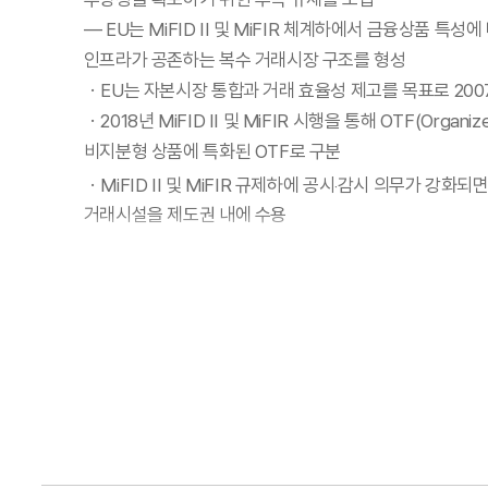
— EU는 MiFID II 및 MiFIR 체계하에서 금융상품
인프라가 공존하는 복수 거래시장 구조를 형성
・EU는 자본시장 통합과 거래 효율성 제고를 목표로 2007년 Mi
・2018년 MiFID II 및 MiFIR 시행을 통해 OTF(Or
비지분형 상품에 특화된 OTF로 구분
・MiFID II 및 MiFIR 규제하에 공시‧감시 의무가 강화되면
거래시설을 제도권 내에 수용
・EU는 거래시설에 해당하는 RM, MTF, OTF와 SI(Systemat
— 일본은 1998년 경쟁매매 방식의 PTS 제도를 도입하
확대하는 제도 개선을 지속해서 추진
・PTS(Proprietary Trading System)는 경
・일본은 폐쇄적 시장 구조 보완 및 경쟁력 제고를 위한 금
・2012년 5% 이상 대량보유 보고 의무 완화, 2019년
지속적인 제도 개선을 추진