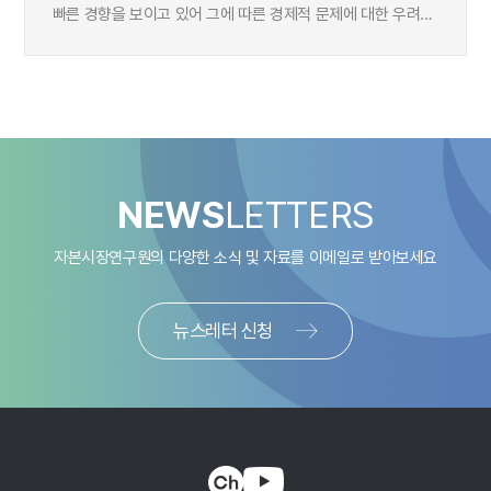
빠른 경향을 보이고 있어 그에 따른 경제적 문제에 대한 우려가
증가하고 있다. 특히 한국의 평균적 고령층 가구의 보유 자산
분포를 볼 때, 금융자산의 비중이 낮고 부동산자산의 비중이
대부분을 차지하고 있다. 뿐만 아니라 금융자산군 안에서도
유동성 예금의 비중이 비교 대상 선진국 대비 매우 높은 것을
확인하였다. 이는 근로소득이 감소하는 은퇴 이후에 고령층
가계의 소비지출이 급격히 감소하고 그에 따른 다양한
경제사회적 문제를 야기할 수 있다는 점에서 선제적인 대응이
NEWS
LETTERS
요구되고 있다. 본 연구에서는 고령화 경제로의 전환에 따라
발생할 수 있는 가계의 금융 문제를 진단하고 그에 대한
자본시장연구원의 다양한 소식 및 자료를
이메일로 받아보세요
제도적ㆍ정책적 대응 방안을 고령 가구가 보유한 주요
자산군별로 논의하였다. 구체적으로 평균적인 고령 가구의
자산 보유 비중에서 가장 큰 부분을 차지하는 자산군을
뉴스레터 신청
부동산자산, 금융자산, 사업자산으로 나누어서 각 자산군별
유동화 및 운용에 대한 한계점을 분석하고 이를 해결하기 위한
시장 및 제도의 개선 방향을 제시하였다. 주택연금을 통한
부동산자산의 유동화는 은퇴 후 고령 가구의 소득대체율
향상에 크게 기여할 것으로 예상되나 현 제도는 가입률 제고 및
보증 위험의 집중화라는 문제점을 안고 있다. 역모기지 시장이