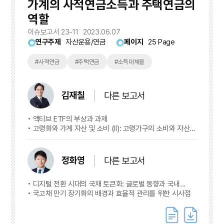
가계의 사적연금소득과 주택연금의
역할
이슈보고서 23-11
2023.06.07
연구주제
자산운용/연금
페이지
25 Page
#사적연금
#주택연금
#소득대체율
김재칠
다른 보고서
액티브 ETF의 부상과 과제
고령화와 가계 자산 및 소비 (Ⅱ): 고령가구의 소비와 자산
적정성
정화영
다른 보고서
디지털 전환 시대의 국채 토큰화: 글로벌 동향과 국내
금융시장에 대한 시사점
국고채 만기 장기화의 배경과 효율적 관리를 위한 시사점