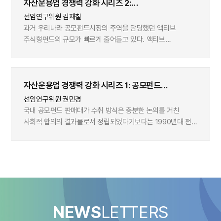
자산운용업 경쟁력 강화 시리즈 2:
넘어오며 빠르게 늘어나고 있다. 동일한 금액을 일반 과세계좌,
공모주식형펀드시장의 변화와 자산운용사의 대응
연금저축계좌, IRP, ISA에 40년간 저축했을 때 적립자산
선임연구위원 김재칠
규모에 어떤 차이가 있는지 분석한 결과 다음과 같은 특징이
과거 우리나라 공모펀드시장의 주역을 담당했던 액티브
나타났다. 우선 세제혜택계좌는 일반 과세계좌 대비 자산적립
주식형펀드의 규모가 빠르게 줄어들고 있다. 액티브
효과가 우월했다. 세제혜택계좌의 자산적립 효과는 크게 세
주식형펀드가 펀드시장의 변방으로 물러서는 것은 바람직하지
가지 채널을 통해 증폭된다. 첫째, 저축 납입시점의 세액공제
않다. 2010년대 들어서 지속되고 있는 액티브 주식형펀드시장
규모가 크면, 시간이 지나면서 적립액 증폭 효과로 나타나는데,
침체 배경을 살펴보고, 시장의 재도약 방향을 고민해 볼
이로 인해 세제혜택계좌간에도 최종 적립규모에 차이가 난다.
자산운용업 경쟁력 강화 시리즈 1: 공모펀드
시점이다. 펀드 단위 데이터로 분석한 결과 액티브
둘째, 운용수익에 대한 과세이연 효과는 저축 기간이
판매대가에 대한 고찰과 시사점
주식형펀드의 운용성과는 평균적으로 벤치마크 수익률을
선임연구위원 권민경
길어질수록 증폭된다. 셋째, 낮은 연금소득세율의 효과로 인해
넘어서기 어려웠다. 2012년 이후 이러한 양상이 더 명확하게
국내 공모펀드 판매대가 수취 방식은 충분한 논의를 거친
세제혜택계좌의 인출시 적립자산의 축소가 크지 않다.
나타났다. 따라서 부진한 운용성과가 액티브 주식형펀드
사회적 합의의 결과물로서 정립되었다기보다는 1990년대 펀드
세제혜택계좌의 유용성으로 인해 향후 가입자와 적립액 증가가
시장규모 축소에 일정 부분 영향을 미친것으로 추정된다.
산업의 운용ㆍ판매업 분리 당시 제도적 미비로 인한 역사적
계속될 전망이다. 이로 인해 가계 저축에서 차지하는
그러나 2012년 이후로는 우수한 운용성과를 올린 액티브
우연의 산물에 가깝다. 국내 공모펀드 판매시장은 ①
세제혜택계좌의 중요성 역시 커질 것으로 보인다. 자발적 가입
주식형펀드도 대규모 현금유출을 피할 수 없었다는 측면에서
판매보수를 펀드 재산으로부터 간접 수취하며, ②
세제혜택계좌가 이미 중요한 저축ㆍ투자수단으로 자리잡은
시장의 구조적 변화들도 액티브 주식형펀드시장의 침체에
판매수수료보다 판매보수의 비중이 높고, ③ 판매보수율이
미국이나 영국에서는 세제혜택계좌의 실적배당형자산 배분
영향을 미친것으로 보인다. 수요자 측면에서의 구조적 변화는
운용보수율보다 높게 책정된다는 특수성을 가진다. 이러한
비중이 일반계좌 대비 더 높다. 우리나라도 이런 현상이
거래 편의성이 높은 ETF로의 투자자 이동, 사모펀드 중심의
특징은 여러 가지 부작용을 낳는데, 대표적으로 고객과 판매사
나타나고 있는데, 향후 금융투자소득세가 도입되면 최소한
대체투자펀드 수요 확대 등의 변화를 꼽을 수 있다. 공급자
간 이해상충 문제를 꼽을 수 있으며 이는 더 나아가
신규저축에 대해서는 실적배당형자산의 배분 비중이 지금보다
NEWS
LETTERS
측면의 변화, 즉 새롭게 부상하는 시장으로의 자산운용사
판매보수율의 상향 평준화, 저비용펀드 상품의 경쟁력 부재 등
더 커질 것으로 예상된다. 자산운용사들의 입장에서는
목표시장 이동도 시장의 구조적 변화로 볼 수 있다. 몇 가지