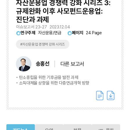
자산운용업 경쟁력 강화 시리즈 3:
규제완화 이후 사모펀드운용업:
진단과 과제
이슈보고서 23-27
2023.12.04
연구주제
자산운용/연금
페이지
24 Page
#자산운용업 경쟁력 강화 시리즈
송홍선
다른 보고서
탄소중립을 위한 기후금융 발전 과제
소득대체율 상향을 위한 다층연금개혁 방향