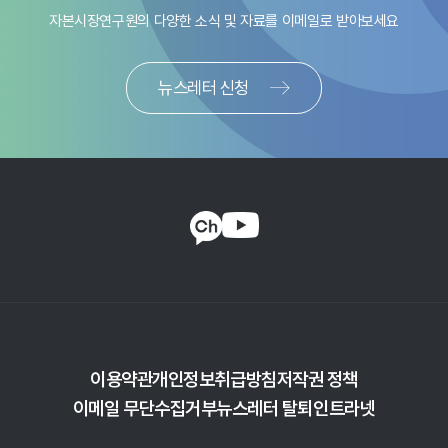
다른 문제들을 일으키기도 한다. 그 밖에도 판매사 간 경쟁
목표시장이 커지는 긍정적 효과가 기대되는 반면, 계좌를 직접
자본시장연구원의 다양한 소식 및 자료를
이메일로 받아보세요
지표 추정을 통해 액티브 주식형펀드 운용성과 제고와
제한, 서비스와 비용 사이의 불일치 등의 현상이 국내 공모펀드
판매할 수 없는 이유로 인해 판매채널 종속화가 더 심해질 수도
운용자산 확보를 위한 자산운용사들의 대응 노력을 측정해 본
산업 성장을 저해하고 있다. 국내 판매시장의 문제를 해결하는
있다. 세제혜택계좌의 장기적이고 체계적인 투자성격을 고려해
결과, 시장침체를 타개하기 위한 적극적인 움직임이 포착되지
방안은 다음과 같다. 첫째, 판매사가 판매보수를 펀드 재산이
맞춤형 자산배분 서비스의 본격적인 준비가 필요하다. 저비용
뉴스레터 신청
않았다. 이러한 현상은 ETF, 사모펀드, 투자일임 등 새로운
아닌 고객으로부터 직접 수취토록 하는 것이다. 이러한
상품의 혁신과 원활한 공급 역시 중요하다. 장기적으로는 대형
시장에 집중할 수 있는 여력이 상대적으로 더 큰 대형사들에서
해결책은 영국, 네덜란드, 호주 등 몇몇 국가에서 이미 시행되고
자산운용사를 중심으로 세제혜택계좌를 직접 판매하고 맞춤형
두드러지게 나타났다. 액티브 주식형펀드의 운용성과를
있으며 고객과 판매사 간 이해상충 문제를 해결하는데 특히
자산운용 서비스 및 상품을 제공하는 방향으로의 업무범위
제고하더라도 운용자산 유출을 피할 수 없다는 현실적인
효과적으로 알려져 있다. 판매시장에서 경쟁 확대, 투자 비용
확대도 필요하다.
어려움도 자산운용사들의 선택에 영향을 미쳤을 것이다.
부담 감소 등의 긍정적인 효과 또한 기대할 수 있다. 둘째,
강력한 리서치 기능과 현장 탐방에 기반한 기업분석은
비용의 언번들링을 통해 판매 서비스와 비용 간의 시점 일치를
액티브펀드의 운용성과를 제고하는데 있어서 여전히 중요하다.
이루는 것이다. 서비스 속성에 부합하도록 서비스-비용 간
펀드 운용에 소요되는 비용을 낮추는 것도 자산운용사들의
매칭이 이루어지면 DIY 투자자, 장기투자자, 고액투자자 등이
과제이다. 정책 측면에서는 자산운용과 관련된 규제를
기존에 겪던 상대적 불리함이 해소되어 투자자 저변이 확대될
급변하는 환경에 적합하도록 개선할 필요가 있다. 판매보수
수 있다. 다만 일부 정책은 커다란 변화를 수반하므로 온라인
하락을 유도하기 위한 판매보수체계 개편 역시 시급한
판매채널에 우선 적용하여 부작용을 최소화할 필요가 있다.
과제이다. 개방형 판매채널의 유용성 확보 및 경쟁 강화도
필요하다.
이용약관
개인정보취급방침
저작권 정책
이메일 무단수집거부
뉴스레터 탈퇴
인트라넷