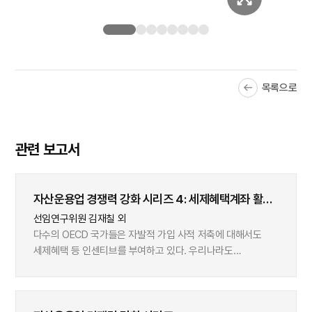
목록으로
관련 보고서
자산운용업 경쟁력 강화 시리즈 4: 세제혜택계좌 활용
확산과 자산운용사의 대응 과제
선임연구위원 김재칠 외
다수의 OECD 국가들은 자발적 가입 사적 저축에 대해서도
세제혜택 등 인센티브를 부여하고 있다. 우리나라도
1994년부터 도입된 연금저축계좌를 비롯해, IRP, ISA 등
다양한 유형의 세제혜택계좌를 운영 중이다. 세제혜택계좌
가입률과 적립액은 아직 미약하지만, 2010년대 중후반을