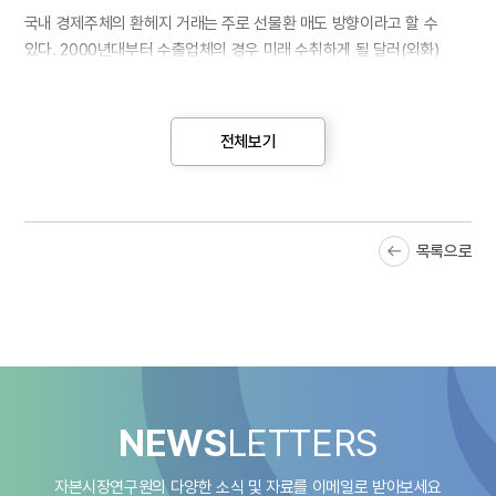
국내 경제주체의 환헤지 거래는 주로 선물환 매도 방향이라고 할 수
있다. 2000년대부터 수출업체의 경우 미래 수취하게 될 달러(외화)
수출대금에 대해 환헤지를 수행해 왔다. 한편, 국내 투자자의 해외투자가
확대되면서 해외자산에 대한 환헤지 거래도 꾸준히 증가해 왔다.
전체보기
일반적인 국내 투자자의 해외투자 과정에서 환헤지 구조는 <그림 1>과
같다. 현물환율(S)로 환전하여 해외자산을 매입하고 선도환율(F)로
환헤지(선물환 매도) 계약을 체결하면,
미래 시점 원달러 환율을
3)
선도환율(F)로 고정하여 환율 변동위험을 헤지할 수 있다. 수출업체가
목록으로
수행하는 미래 수출대금에 대한 환헤지의 경우 초기 환전 없이 선물환
매도 계약만 체결하게 된다. 여기에서 선도환율(F)과 현물환율(S)의
차이인 ‘스왑포인트(=F-S)’만큼 추가 손익이 발생하며 이를 ‘환헤지
비용’이라고 볼 수 있다. ‘스왑레이트(=(F-S)/S)’는 스왑포인트를 환율(S)
로 나누어 수익률(%)로 환산하고 연율화한 값이다. 환헤지 비용인
스왑포인트 또는 스왑레이트는 국내금리와 미국금리의 차이에 의해
결정되는데,
통상적으로 국내금리가 미국금리보다 높았던 양(+)의
4)
NEWS
LETTERS
스왑포인트 시기 동안 환헤지를 수행하면, 환율 변동위험의 헤지효과
외에 스왑포인트 또는 스왑레이트만큼 추가 이득을 얻을 수 있었다.
자본시장연구원의 다양한 소식 및 자료를
이메일로 받아보세요