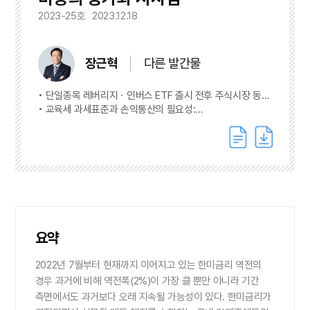
2023-25호
2023.12.18
장근혁
다른 발간물
단일종목 레버리지ㆍ인버스 ETF 출시 전후 주식시장 동향
및 시사점
교육세 과세표준과 손익통산의 필요성:
시장조성자ㆍ유동성공급자를 중심으로
요약
2022년 7월부터 현재까지 이어지고 있는 한미금리 역전의
경우 과거에 비해 역전폭(2%)이 가장 클 뿐만 아니라 기간
측면에서도 과거보다 오래 지속될 가능성이 있다. 한미금리가