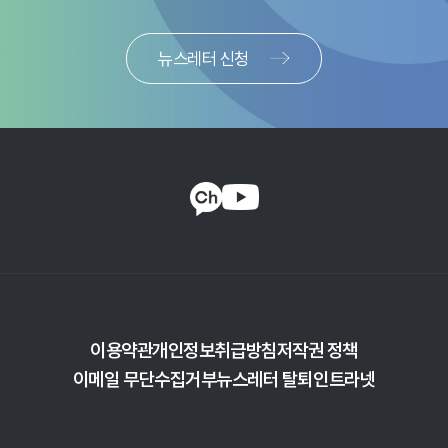
그러나 한미금리가 역전된 현재는 이와 반대 상황이며, 예를 들어
수출업체가 <그림 1>처럼 1년 만기 환헤지를 수행하면 현물환율(S)보다
30원이나 낮은 선도환율(F)에 따라 1달러당 30원 또는 원금 기준으로
뉴스레터 신청
2.3%의 환헤지 비용이 발생한다.
<그림 2>는 글로벌 금융위기 이후 최근까지 한미금리 차이 및
스왑레이트 추이를 나타낸다. 최근 한미금리가 역전되면서 스왑포인트
및 스왑레이트가 일정 시차를 보이기는 하나 이론값에 따라 음(-)으로
전환되었다.
그래프에서 한미금리 역전 여부에 따라 시기별로 구분해
5)
이용약관
개인정보취급방침
저작권 정책
보면, 2010년 1월~2018년 2월 기간에 평균 한미금리 차이 및
이메일 무단수집거부
뉴스레터 탈퇴
인트라넷
스왑레이트가 각각 1.8%와 1.4%로 양(+)의 값을 나타냈다. 즉,
환헤지를 통해 환율 변화를 헤지하고 추가적으로 평균 1.4%(연율)의
이익을 얻을 수 있었다. 반면, 역전 기간(음영 구간)인 2018년 3월