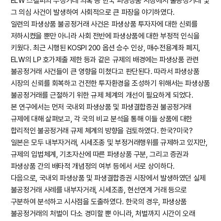
ELW 스캘퍼의 부정거래 의혹 등 한국 파생상품 시장에서 불공정거래 및
그 의심 사건이 발생하여 사회적으로 큰 파장을 야기하였다.
일련의 파생상품 불공정거래 사건은 파생상품 투자자에 대한 신뢰를
저하시켰을 뿐만 아니라 사회 전반에 파생상품에 대한 부정적 인식을
키웠다. 최근 시행된 KOSPI 200 옵션 승수 인상, 매수전용계좌 폐지,
ELW의 LP 호가제출 제한 등과 같은 규제의 배경에는 파생상품 관련
불공정거래 사건들이 큰 영향을 미쳤다고 판단된다. 따라서 파생상품
시장의 신뢰를 회복하고 건전한 투자환경을 조성하기 위해서는 파생상품
불공정거래를 근절하기 위한 규제 체계의 개선이 필요하게 되었다.
본 연구에서는 먼저 국내외 파생상품 및 파생결합증권 불공정거래
규제에 대해 살펴보고, 각 국의 비교 분석을 통해 이들 상품에 대한
합리적인 불공정거래 규제 체계의 방향을 검토하였다. 한국?미국?
일본은 모두 내부자거래, 시세조종 및 부정거래행위를 규제하고 있지만,
규제의 입법체계, 기초자산에 따른 파생상품 구분, 그리고 증권과
파생상품 간의 배타적 개념정의 여부 등에서 서로 상이하다.
다음으로, 국내외 파생상품 및 파생결합증권 시장에서 발생하였던 실제
불공정거래 사례를 내부자거래, 시세조종, 현선연계 거래 등으로
구분하여 분석하고 시사점을 도출하였다. 한국의 경우, 파생상품
불공정거래의 처벌이 다소 경미할 뿐 아니라, 처벌까지 시간이 오래