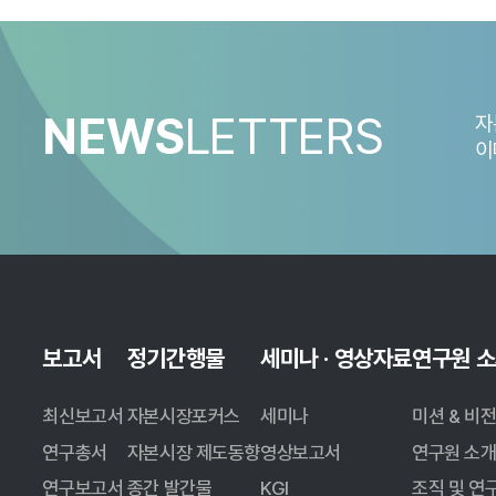
profile)을 분석한 결
위험조정수익(샤프지수)도 증
있음을 의미한다. 하지만 현
포트폴리오 상품은 적합성 원
NEWS
LETTERS
자
하는 펀드를 활용하거나, 포
이
보고서
정기간행물
세미나 · 영상자료
연구원 
최신보고서
자본시장포커스
세미나
미션 & 비
연구총서
자본시장 제도동향
영상보고서
연구원 소
연구보고서
종간 발간물
KGI
조직 및 연