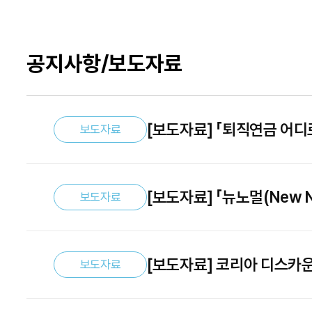
공지사항/보도자료
[보도자료] 「퇴직연금 어
보도자료
한국재무학회-보험연구원-
[보도자료] 「뉴노멀(New 
보도자료
운용규제 개선방안」 제3차
[보도자료] 코리아 디스카
보도자료
국민자산 증식 지원」 제2차