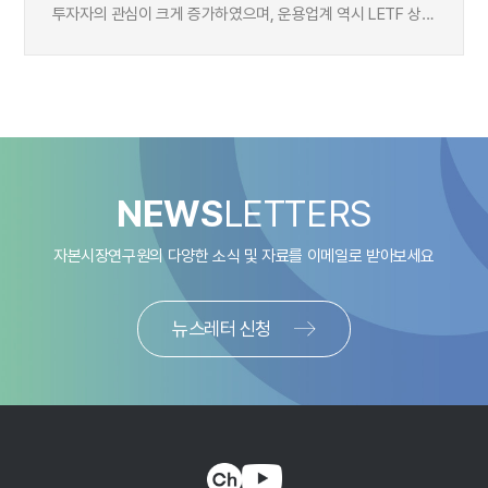
투자자의 관심이 크게 증가하였으며, 운용업계 역시 LETF 상품
공급을 계속해서 확대하고 있다. 과거에 상장된 상품들이
시장대표지수를 기반으로 하는 경우가 많았다면, 최근에
출시된 상품들은 전기차, 2차전지, 빅테크 등 테마 지수를
기반으로 하거나, 국채30년 등 기초자산의 변동성이 높은
지수를 추종하는 경우가 많다. 향후 소수점 배율 상품의 출시도
예정되어 있어, 앞으로 상품의 다양성이 더욱 확대될 것으로
보인다. 본고에서는 레버리지ㆍ인버스 ETF 투자성과에 영향을
NEWS
LETTERS
미치는 요인을 다각도로 분석하였다. 먼저, 상품의 구조적
측면에서 살펴보면, 투자성과에 가장 큰 영향을 미치는 요인은
자본시장연구원의 다양한 소식 및 자료를
이메일로 받아보세요
단연 복리효과다. 복리효과는 기초지수의 보유기간
누적수익률과 분산(변동성)에 민감하게 반응하였으며,
누적수익률이 0에 가까울수록, 그리고 분산이 클수록 음의
뉴스레터 신청
복리효과가 발생할 확률이 높았다. 그러나 0과 1사이의 소수점
배율 구간(예: +0.5배)에서는 정반대의 효과를 보였다. 즉,
누적수익률이 0에 가까울수록, 그리고 분산이 클수록 오히려
양의 복리효과가 나타날 확률이 높아진 것이다. 그 밖에도 개별
상품의 운용방식과 기초지수 선정의 차이 또한 비교지수 대비
초과성과에 영향을 미치는 중요한 요인으로 나타났다.