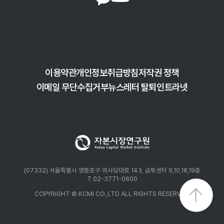
다음으로 투자자의 거래 행태적 측면에서 살펴보면,
투자자들은 레버리지ㆍ인버스 ETF에 대해 역추세추종 거래
양상을 보였으며, 이러한 매매 행태가 결과적으로 투자성과에
부정적 영향을 미쳤다. 특히, 코로나19 충격 이후 상승구간에서
–2배 상품의 포지션을 급격하게 확대한 것과, 단기적으로 일간
기초지수 변화에 대해 반대 포지션으로 과잉 대응한 것이
투자손실의 주된 원인이 되었다. 또한 지나치게 잦은 거래 역시
이용약관
개인정보취급방침
저작권 정책
개인투자자의 투자성과를 지속적으로 악화시키는 결과를
이메일 무단수집거부
뉴스레터 탈퇴
인트라넷
초래했다. 이는 결국 레버리지ㆍ인버스 ETF가 투자자의
섣부른 판단과 잦은 매매 행태로 인해 투자성과에 부정적
영향을 미쳤다는 사실을 시사한다.
(07332) 서울특별시 영등포구 의사당대로 143, 금투센터 9,10,18,19층
T 02-3771-0600
COPYRIGHT © KCMI CO.,LTD ALL RIGHTS RESERVED.