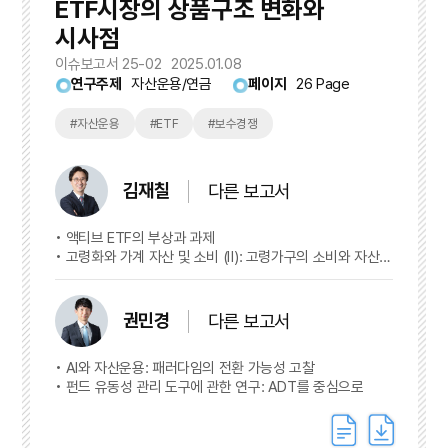
ETF시장의 상품구조 변화와
시사점
이슈보고서 25-02
2025.01.08
연구주제
자산운용/연금
페이지
26 Page
#자산운용
#ETF
#보수경쟁
김재칠
다른 보고서
액티브 ETF의 부상과 과제
고령화와 가계 자산 및 소비 (Ⅱ): 고령가구의 소비와 자산
적정성
권민경
다른 보고서
AI와 자산운용: 패러다임의 전환 가능성 고찰
펀드 유동성 관리 도구에 관한 연구: ADT를 중심으로