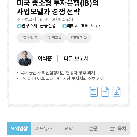
미국 중소형 투자은행(IB)의
사업모델과 경쟁 전략
조사보고서 26-01
2026.05.21
연구주제
금융산업
페이지
105 Page
#중소형 IB
#기업금융
#경쟁 전략
이석훈
다른 보고서
국내 증권사 최선집행기준 현황과 향후 과제
코로나19 이후 국내 IPO 시장 투자자의 정보 가치
변화분석
요약영상
카드뉴스
요약
본문
목차