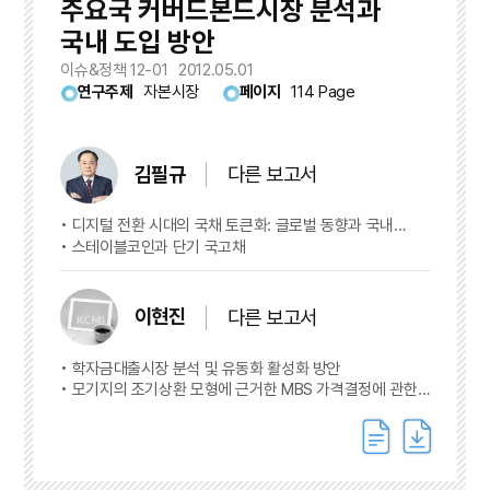
주요국 커버드본드시장 분석과
국내 도입 방안
이슈&정책 12-01
2012.05.01
연구주제
자본시장
페이지
114 Page
김필규
다른 보고서
디지털 전환 시대의 국채 토큰화: 글로벌 동향과 국내
금융시장에 대한 시사점
스테이블코인과 단기 국고채
이현진
다른 보고서
학자금대출시장 분석 및 유동화 활성화 방안
모기지의 조기상환 모형에 근거한 MBS 가격결정에 관한
연구 -OAS 방법을 중심으로-