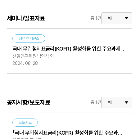
세미나/발표자료
총
1
건
정책 컨퍼런스
국내 무위험지표금리(KOFR) 활성화를 위한 주요과제 및
선임연구위원 백인석 외
향후 추진방향
2024. 08. 28
공지사항/보도자료
총
1
건
보도자료
「국내 무위험지표금리(KOFR) 활성화를 위한 주요과제