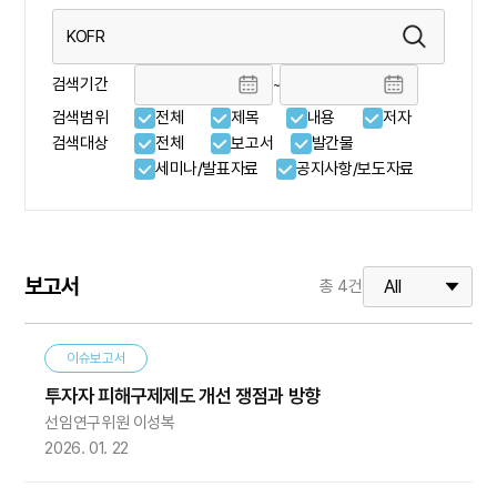
검색기간
~
검색범위
전체
제목
내용
저자
검색대상
전체
보고서
발간물
세미나/발표자료
공지사항/보도자료
보고서
총
4
건
이슈보고서
투자자 피해구제제도 개선 쟁점과 방향
선임연구위원 이성복
2026. 01. 22