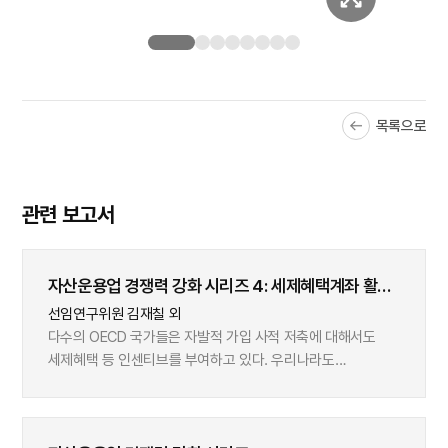
목록으로
관련 보고서
자산운용업 경쟁력 강화 시리즈 4: 세제혜택계좌 활용
확산과 자산운용사의 대응 과제
선임연구위원 김재칠 외
다수의 OECD 국가들은 자발적 가입 사적 저축에 대해서도
세제혜택 등 인센티브를 부여하고 있다. 우리나라도
1994년부터 도입된 연금저축계좌를 비롯해, IRP, ISA 등
다양한 유형의 세제혜택계좌를 운영 중이다. 세제혜택계좌
가입률과 적립액은 아직 미약하지만, 2010년대 중후반을