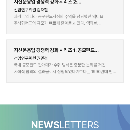
자산운용업 경쟁력 강화 시리즈 2:
넘어오며 빠르게 늘어나고 있다. 동일한 금액을 일반 과세계좌,
공모주식형펀드시장의 변화와 자산운용사의 대응
연금저축계좌, IRP, ISA에 40년간 저축했을 때 적립자산
선임연구위원 김재칠
규모에 어떤 차이가 있는지 분석한 결과 다음과 같은 특징이
과거 우리나라 공모펀드시장의 주역을 담당했던 액티브
나타났다. 우선 세제혜택계좌는 일반 과세계좌 대비 자산적립
주식형펀드의 규모가 빠르게 줄어들고 있다. 액티브
효과가 우월했다. 세제혜택계좌의 자산적립 효과는 크게 세
주식형펀드가 펀드시장의 변방으로 물러서는 것은 바람직하지
가지 채널을 통해 증폭된다. 첫째, 저축 납입시점의 세액공제
않다. 2010년대 들어서 지속되고 있는 액티브 주식형펀드시장
규모가 크면, 시간이 지나면서 적립액 증폭 효과로 나타나는데,
침체 배경을 살펴보고, 시장의 재도약 방향을 고민해 볼
이로 인해 세제혜택계좌간에도 최종 적립규모에 차이가 난다.
자산운용업 경쟁력 강화 시리즈 1: 공모펀드
시점이다. 펀드 단위 데이터로 분석한 결과 액티브
둘째, 운용수익에 대한 과세이연 효과는 저축 기간이
판매대가에 대한 고찰과 시사점
주식형펀드의 운용성과는 평균적으로 벤치마크 수익률을
선임연구위원 권민경
길어질수록 증폭된다. 셋째, 낮은 연금소득세율의 효과로 인해
넘어서기 어려웠다. 2012년 이후 이러한 양상이 더 명확하게
국내 공모펀드 판매대가 수취 방식은 충분한 논의를 거친
세제혜택계좌의 인출시 적립자산의 축소가 크지 않다.
나타났다. 따라서 부진한 운용성과가 액티브 주식형펀드
사회적 합의의 결과물로서 정립되었다기보다는 1990년대 펀드
세제혜택계좌의 유용성으로 인해 향후 가입자와 적립액 증가가
시장규모 축소에 일정 부분 영향을 미친것으로 추정된다.
산업의 운용ㆍ판매업 분리 당시 제도적 미비로 인한 역사적
계속될 전망이다. 이로 인해 가계 저축에서 차지하는
그러나 2012년 이후로는 우수한 운용성과를 올린 액티브
우연의 산물에 가깝다. 국내 공모펀드 판매시장은 ①
세제혜택계좌의 중요성 역시 커질 것으로 보인다. 자발적 가입
주식형펀드도 대규모 현금유출을 피할 수 없었다는 측면에서
판매보수를 펀드 재산으로부터 간접 수취하며, ②
세제혜택계좌가 이미 중요한 저축ㆍ투자수단으로 자리잡은
시장의 구조적 변화들도 액티브 주식형펀드시장의 침체에
판매수수료보다 판매보수의 비중이 높고, ③ 판매보수율이
미국이나 영국에서는 세제혜택계좌의 실적배당형자산 배분
영향을 미친것으로 보인다. 수요자 측면에서의 구조적 변화는
운용보수율보다 높게 책정된다는 특수성을 가진다. 이러한
비중이 일반계좌 대비 더 높다. 우리나라도 이런 현상이
거래 편의성이 높은 ETF로의 투자자 이동, 사모펀드 중심의
특징은 여러 가지 부작용을 낳는데, 대표적으로 고객과 판매사
나타나고 있는데, 향후 금융투자소득세가 도입되면 최소한
대체투자펀드 수요 확대 등의 변화를 꼽을 수 있다. 공급자
간 이해상충 문제를 꼽을 수 있으며 이는 더 나아가
신규저축에 대해서는 실적배당형자산의 배분 비중이 지금보다
NEWS
LETTERS
측면의 변화, 즉 새롭게 부상하는 시장으로의 자산운용사
판매보수율의 상향 평준화, 저비용펀드 상품의 경쟁력 부재 등
더 커질 것으로 예상된다. 자산운용사들의 입장에서는
목표시장 이동도 시장의 구조적 변화로 볼 수 있다. 몇 가지