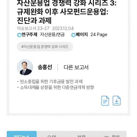
자산운용업 경쟁력 강화 시리즈 3:
규제완화 이후 사모펀드운용업:
진단과 과제
이슈보고서 23-27
2023.12.04
연구주제
자산운용/연금
페이지
24 Page
#자산운용업 경쟁력 강화 시리즈
송홍선
다른 보고서
탄소중립을 위한 기후금융 발전 과제
소득대체율 상향을 위한 다층연금개혁 방향