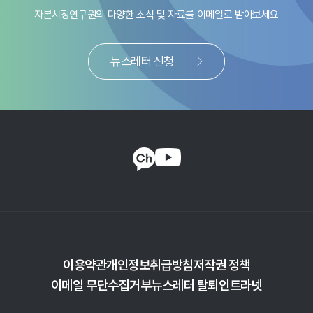
다른 문제들을 일으키기도 한다. 그 밖에도 판매사 간 경쟁
목표시장이 커지는 긍정적 효과가 기대되는 반면, 계좌를 직접
자본시장연구원의 다양한 소식 및 자료를
이메일로 받아보세요
지표 추정을 통해 액티브 주식형펀드 운용성과 제고와
제한, 서비스와 비용 사이의 불일치 등의 현상이 국내 공모펀드
판매할 수 없는 이유로 인해 판매채널 종속화가 더 심해질 수도
운용자산 확보를 위한 자산운용사들의 대응 노력을 측정해 본
산업 성장을 저해하고 있다. 국내 판매시장의 문제를 해결하는
있다. 세제혜택계좌의 장기적이고 체계적인 투자성격을 고려해
결과, 시장침체를 타개하기 위한 적극적인 움직임이 포착되지
방안은 다음과 같다. 첫째, 판매사가 판매보수를 펀드 재산이
맞춤형 자산배분 서비스의 본격적인 준비가 필요하다. 저비용
뉴스레터 신청
않았다. 이러한 현상은 ETF, 사모펀드, 투자일임 등 새로운
아닌 고객으로부터 직접 수취토록 하는 것이다. 이러한
상품의 혁신과 원활한 공급 역시 중요하다. 장기적으로는 대형
시장에 집중할 수 있는 여력이 상대적으로 더 큰 대형사들에서
해결책은 영국, 네덜란드, 호주 등 몇몇 국가에서 이미 시행되고
자산운용사를 중심으로 세제혜택계좌를 직접 판매하고 맞춤형
두드러지게 나타났다. 액티브 주식형펀드의 운용성과를
있으며 고객과 판매사 간 이해상충 문제를 해결하는데 특히
자산운용 서비스 및 상품을 제공하는 방향으로의 업무범위
제고하더라도 운용자산 유출을 피할 수 없다는 현실적인
효과적으로 알려져 있다. 판매시장에서 경쟁 확대, 투자 비용
확대도 필요하다.
어려움도 자산운용사들의 선택에 영향을 미쳤을 것이다.
부담 감소 등의 긍정적인 효과 또한 기대할 수 있다. 둘째,
강력한 리서치 기능과 현장 탐방에 기반한 기업분석은
비용의 언번들링을 통해 판매 서비스와 비용 간의 시점 일치를
액티브펀드의 운용성과를 제고하는데 있어서 여전히 중요하다.
이루는 것이다. 서비스 속성에 부합하도록 서비스-비용 간
펀드 운용에 소요되는 비용을 낮추는 것도 자산운용사들의
매칭이 이루어지면 DIY 투자자, 장기투자자, 고액투자자 등이
과제이다. 정책 측면에서는 자산운용과 관련된 규제를
기존에 겪던 상대적 불리함이 해소되어 투자자 저변이 확대될
급변하는 환경에 적합하도록 개선할 필요가 있다. 판매보수
수 있다. 다만 일부 정책은 커다란 변화를 수반하므로 온라인
하락을 유도하기 위한 판매보수체계 개편 역시 시급한
판매채널에 우선 적용하여 부작용을 최소화할 필요가 있다.
과제이다. 개방형 판매채널의 유용성 확보 및 경쟁 강화도
필요하다.
이용약관
개인정보취급방침
저작권 정책
이메일 무단수집거부
뉴스레터 탈퇴
인트라넷