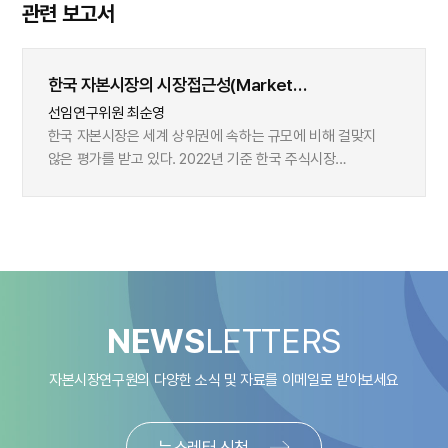
관련 보고서
한국 자본시장의 시장접근성(Market
Accessibility): 해외 금융기관의 시각
선임연구위원 최순영
한국 자본시장은 세계 상위권에 속하는 규모에 비해 걸맞지
않은 평가를 받고 있다. 2022년 기준 한국 주식시장
시가총액은 2.2조달러로 세계 11위, 상장기업 수는 2,318개로
세계 8위 자리를 차지하고 있다. 또한 2022년 한국 채권시장
발행잔액은 2.2조달러로 세계 11위 국가에 속하며, 아시아
지역에서는 중국, 일본 다음으로 큰 시장을 형성하고 있다.
그럼에도 불구하고 주요 지수기관인 MSCI 및 FTSE Russell은
각각 한국 주식, 국채를 신흥시장지수에 포함하고 있다. MSCI
및 FTSE Russell이 한국을 신흥시장으로 분류하는 이유는
NEWS
LETTERS
시장접근성(market accessibility)에 있다. MSCI 및 FTSE
Russell은 지수에 포함할 국가를 결정하기 위한 국가 분류
자본시장연구원의 다양한 소식 및 자료를
이메일로 받아보세요
기준을 두고 있으며, 이는 양적 평가와 질적 평가로 구성되어
있다. 한국은 두 지수기관이 사용하는 양적 평가에서 선진시장
기준을 충분히 충족하고 있지만, 시장접근성으로 명칭되는
뉴스레터 신청