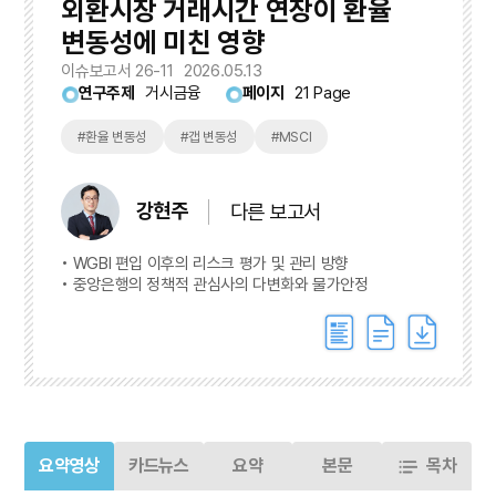
외환시장 거래시간 연장이 환율
변동성에 미친 영향
이슈보고서 26-11
2026.05.13
연구주제
거시금융
페이지
21 Page
#환율 변동성
#갭 변동성
#MSCI
강현주
다른 보고서
WGBI 편입 이후의 리스크 평가 및 관리 방향
중앙은행의 정책적 관심사의 다변화와 물가안정
요약영상
카드뉴스
요약
본문
목차