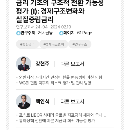
금리 기조의 구조적 전환 가능성
평가 (I): 경제구조변화와
실질중립금리
연구보고서 24-04
2024.02.19
연구주제
거시금융
페이지
61 Page
#중립금리
#경제구조변화
#인구구조
#추세 인플레이션
강현주
다른 보고서
외환시장 거래시간 연장이 환율 변동성에 미친 영향
WGBI 편입 이후의 리스크 평가 및 관리 방향
백인석
다른 보고서
포스트 LIBOR 시대의 글로벌 지표금리 체제와 국내
시사점
통화정책 전환에 따른 저금리 회귀 가능성 평가