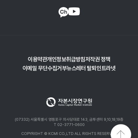
세계화가 크게 진전되며 초세계화(hyper-globalization)
장기금리 하락 예상에 기초한 의사결정은 주의가 필요하다.
시대에 진입하였다. 한미 세계화는 초세계화를 거쳐 각각
다만, 현재 중앙은행의 목표 수준을 상회하고 있는 추세
2008년(미국) 및 2013년(한국)을 전후해 정체 국면
인플레이션이 목표 수준으로 수렴하게 되면 명목균형금리가
(slowbalization)에 접어들었다. 다음으로 본 고에서는 전체
재차 하락하면서 추가 조정될 위험을 지적하고 있다.
인구 대비 노동가능인구(15~64세) 및 고령인구(65세 이상)
비중을 중심으로 인구구조를 살펴보았다. 양국의 노동가능인구
비중은 1980년 이후 대체로 상승세를 유지하였으나, 미국은
2008~2009년, 한국은 2012~2013년부터 감소세로
전환하였다. 특히 한국의 노동인구 비중 감소가 미국에 비해
이용약관
개인정보취급방침
저작권 정책
급격하게 진행되었다. 이에 따라 양국 모두 고령인구 비중이
이메일 무단수집거부
뉴스레터 탈퇴
인트라넷
증가 중인 가운데 한국이 미국과 비교해 고령층 비율이
가파르게 상승하고 있다. 이상과 같은 세계화 및 인구구조
변화가 한미 저물가 기조에 미친 영향은 다음과 같다. 첫째,
세계화는 한미 필립스곡선 평탄화에 중요한 역할을 담당한
것으로 분석되었다. 이러한 결과는 헤드라인 및 근원
인플레이션 모두에서 관찰되었다. 장기 기대인플레이션의
역할을 살펴볼 수 있었던 미국의 경우 기대인플레이션 안정
(07332) 서울특별시 영등포구 의사당대로 143, 금투센터 9,10,18,19층
또한 인플레이션의 경기 민감도 하락에 기여하였다. 본 고의
T 02-3771-0600
실증분석에서 세계화는 한미 추세 인플레이션 하향 안정에도
COPYRIGHT © KCMI CO.,LTD ALL RIGHTS RESERVED.
핵심적인 역할을 한 것으로 확인되었다. 한미 추세