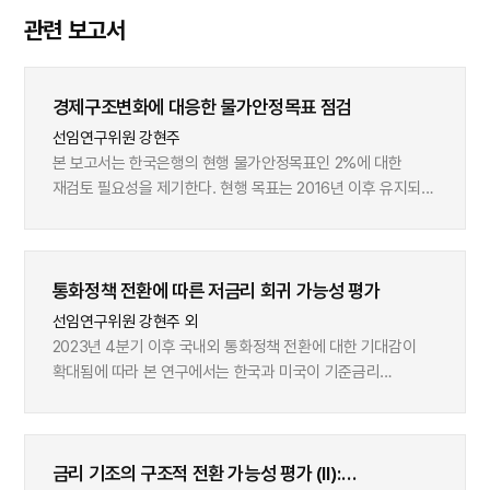
관련 보고서
경제구조변화에 대응한 물가안정목표 점검
선임연구위원 강현주
본 보고서는 한국은행의 현행 물가안정목표인 2%에 대한
재검토 필요성을 제기한다. 현행 목표는 2016년 이후 유지되고
있으나, 코로나19 이후의 경제구조변화에 따른 추세
인플레이션의 상승에 대응하고 실질중립금리 하락에 따른
통화정책 여력 확보를 위해 상향 조정 가능성을 논의한다.
통화정책 전환에 따른 저금리 회귀 가능성 평가
주요국에서는 이미 글로벌 금융위기 이후 제로금리 하한에
도달한 경험을 바탕으로 물가안정목표 상향 조정에 대한
선임연구위원 강현주 외
논의가 진행되었다. 특히 코로나19 감염확산 이후 공급여건
2023년 4분기 이후 국내외 통화정책 전환에 대한 기대감이
악화에 따른 구조적 인플레이션 상승 가능성이 이러한 논의를
확대됨에 따라 본 연구에서는 한국과 미국이 기준금리
뒷받침하고 있다. 본 연구는 Ascari & Fosso(2024)의
인하기에 진입할 경우 장기 국채금리가 과거 글로벌 금융위기
방법론을 활용하여 한국의 추세 인플레이션을 추정하였으며,
이후와 같은 저금리 상황으로 회귀할지를 평가하고자 한다.
그 결과 2023년 추세 인플레이션이 3% 중반까지 상승한
이를 위해 본 연구에서는 장기금리의 구성요소를 통화정책
것으로 나타났다. 주요 요인으로는 탈세계화와 인구 고령화에
금리 기조의 구조적 전환 가능성 평가 (II):
요인과 기간 프리미엄 요인으로 구분하여, 요인별로 저금리