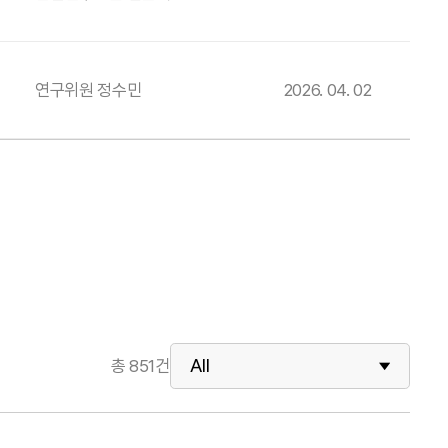
연구위원 정수민
2026. 04. 02
총
851
건